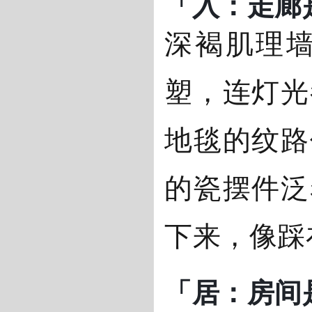
「入：走廊
深褐肌理
塑，连灯光
地毯的纹路
的瓷摆件泛
下来，像踩
「居：房间